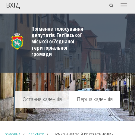
ВХІД
Togg
navig
Поіменне голосування
депутатів Тетіївської
міської об'єднаної
територіальної
громади
Перша каденція
ГОЛОВНА
ДЕПУТАТИ
ШУМКО АНАТОЛІЙ КОСТЯНТИНОВИЧ