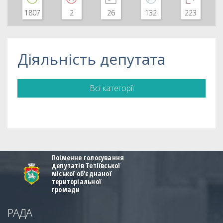
1807
2
26
132
223
Діяльність депутата
Всі категорії
Поіменне голосування
депутатів Тетіївської
міської об'єднаної
територіальної
громади
РАДА