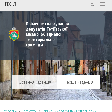
ВХІД
Togg
navig
Поіменне голосування
депутатів Тетіївської
міської об'єднаної
територіальної
громади
Перша каденція
ГОЛОВНА
ДЕПУТАТИ
СКРИПНИК ВОЛОДИМИР СТЕПАНОВИЧ