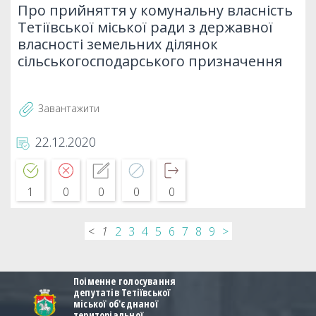
Про прийняття у комунальну власність
Тетіївської міської ради з державної
власності земельних ділянок
сільськогосподарського призначення
Завантажити
22.12.2020
1
0
0
0
0
<
1
2
3
4
5
6
7
8
9
>
Поіменне голосування
депутатів Тетіївської
міської об'єднаної
територіальної