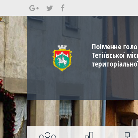
Поіменне голо
Тетіївської мі
територіально