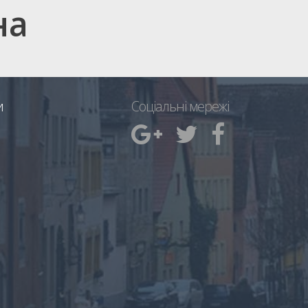
на
и
Соціальні мережі