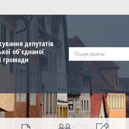
сування депутатів
ської об'єднаної
ї громади