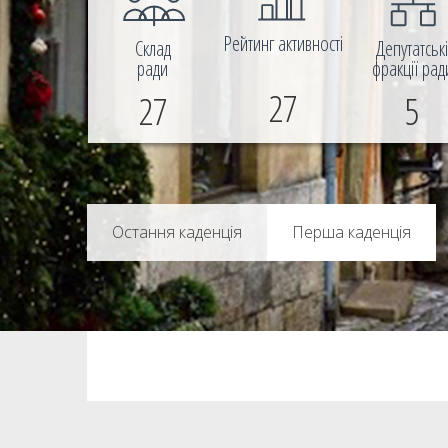
Рейтинг активності
Склад
Депутатськ
ради
фракції рад
27
27
5
Перша каденція