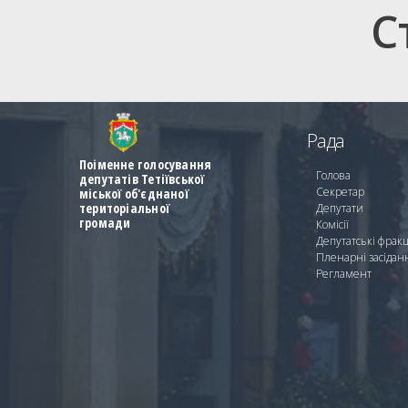
С
Рада
Поіменне голосування
Голова
депутатів Тетіївської
Секретар
міської об'єднаної
територіальної
Депутати
громади
Комісії
Депутатські фракц
Пленарні засідан
Регламент