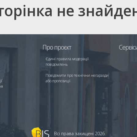
торінка не знайде
Про проєкт
Сервіс
Єдині правила модерації
повідомлень
Повідомити про технічни негаразди
ії
або пропозиції
ня
Всі права захищені 2026.