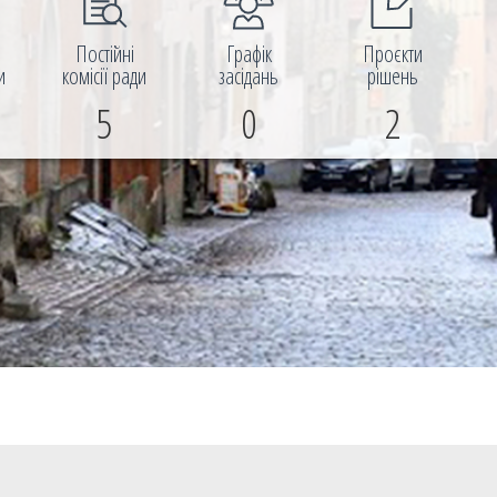
і
Постійні
Графік
Проєкти
и
комісії ради
засідань
рішень
5
0
2