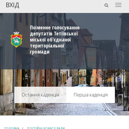
ВХІД
Togg
navig
Поіменне голосування
депутатів Тетіївської
міської об'єднаної
територіальної
громади
Перша каденція
ГОЛОВНА
ПОСТІЙНІ КОМІСІЇ РАДИ